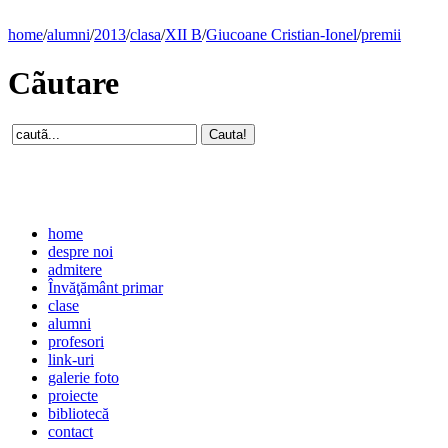
home
/
alumni
/
2013
/
clasa
/
XII B
/
Giucoane Cristian-Ionel
/
premii
Cãutare
home
despre noi
admitere
Învăţământ primar
clase
alumni
profesori
link-uri
galerie foto
proiecte
bibliotecă
contact