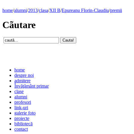
home
/
alumni
/
2013
/
clasa
/
XII B
/
Epureanu Florin-Claudiu
/
premii
Cãutare
home
despre noi
admitere
Învăţământ primar
clase
alumni
profesori
link-uri
galerie foto
proiecte
bibliotecă
contact