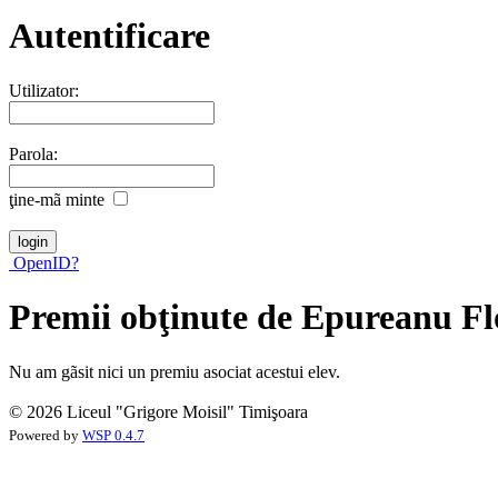
Autentificare
Utilizator:
Parola:
ţine-mã minte
OpenID?
Premii obţinute de Epureanu Fl
Nu am gãsit nici un premiu asociat acestui elev.
© 2026 Liceul "Grigore Moisil" Timişoara
Powered by
WSP 0.4.7