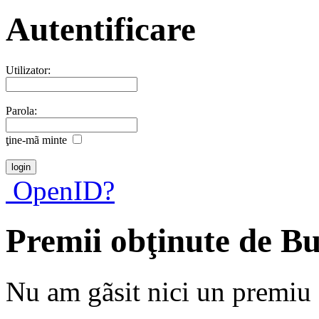
Autentificare
Utilizator:
Parola:
ţine-mã minte
OpenID?
Premii obţinute de B
Nu am gãsit nici un premiu a