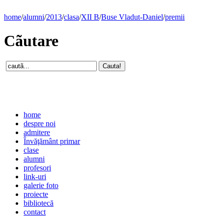
home
/
alumni
/
2013
/
clasa
/
XII B
/
Buse Vladut-Daniel
/
premii
Cãutare
home
despre noi
admitere
Învăţământ primar
clase
alumni
profesori
link-uri
galerie foto
proiecte
bibliotecă
contact