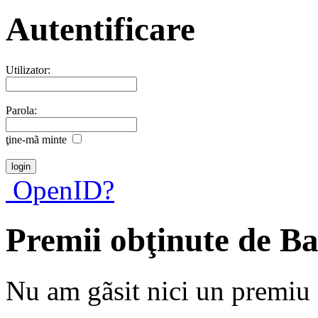
Autentificare
Utilizator:
Parola:
ţine-mã minte
OpenID?
Premii obţinute de B
Nu am gãsit nici un premiu a