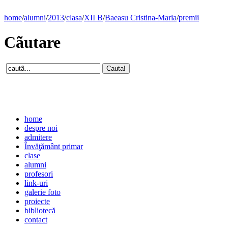
home
/
alumni
/
2013
/
clasa
/
XII B
/
Baeasu Cristina-Maria
/
premii
Cãutare
home
despre noi
admitere
Învăţământ primar
clase
alumni
profesori
link-uri
galerie foto
proiecte
bibliotecă
contact