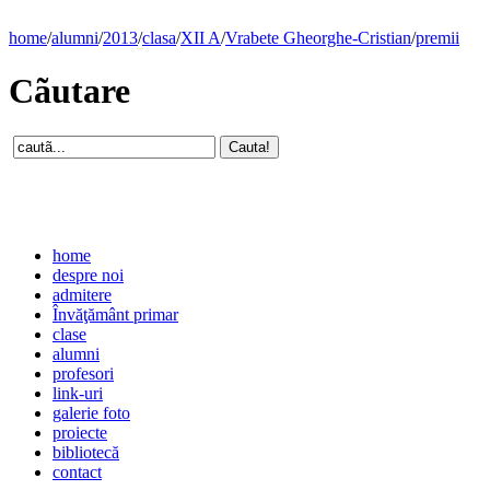
home
/
alumni
/
2013
/
clasa
/
XII A
/
Vrabete Gheorghe-Cristian
/
premii
Cãutare
home
despre noi
admitere
Învăţământ primar
clase
alumni
profesori
link-uri
galerie foto
proiecte
bibliotecă
contact