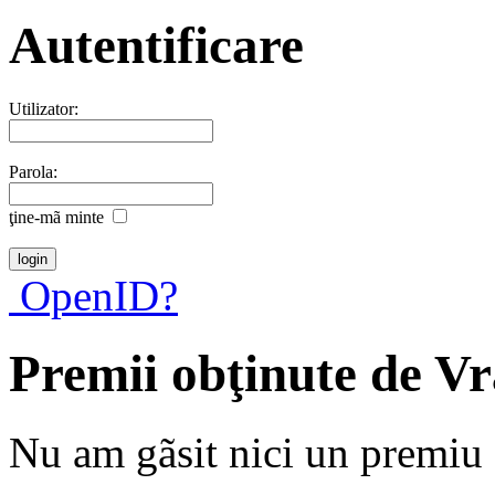
Autentificare
Utilizator:
Parola:
ţine-mã minte
OpenID?
Premii obţinute de V
Nu am gãsit nici un premiu a