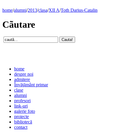
home
/
alumni
/
2013
/
clasa
/
XII A
/
Toth Darius-Catalin
Cãutare
home
despre noi
admitere
Învăţământ primar
clase
alumni
profesori
link-uri
galerie foto
proiecte
bibliotecă
contact