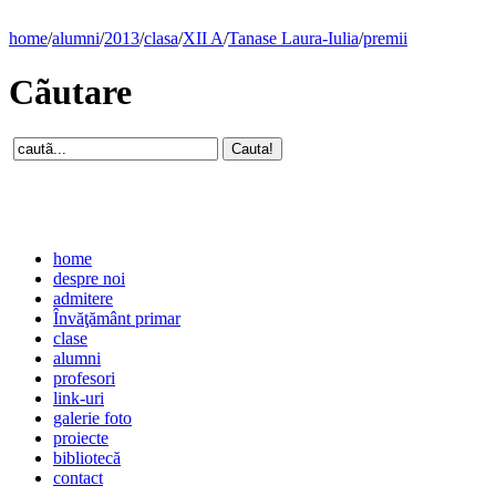
home
/
alumni
/
2013
/
clasa
/
XII A
/
Tanase Laura-Iulia
/
premii
Cãutare
home
despre noi
admitere
Învăţământ primar
clase
alumni
profesori
link-uri
galerie foto
proiecte
bibliotecă
contact