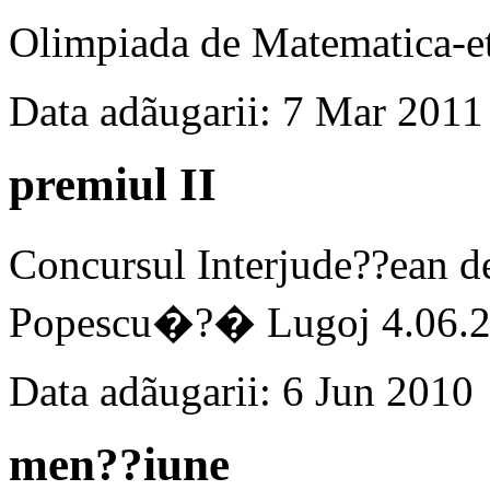
Olimpiada de Matematica-et
Data adãugarii: 7 Mar 2011
premiul II
Concursul Interjude??ea
Popescu�?� Lugoj 4.06.20
Data adãugarii: 6 Jun 2010
men??iune