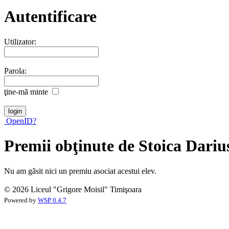
Autentificare
Utilizator:
Parola:
ţine-mã minte
OpenID?
Premii obţinute de Stoica Dari
Nu am gãsit nici un premiu asociat acestui elev.
© 2026 Liceul "Grigore Moisil" Timişoara
Powered by
WSP 0.4.7