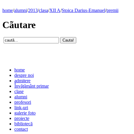
home
/
alumni
/
2013
/
clasa
/
XII A
/
Stoica Darius-Emanuel
/
premii
Cãutare
home
despre noi
admitere
Învăţământ primar
clase
alumni
profesori
link-uri
galerie foto
proiecte
bibliotecă
contact