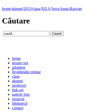
home
/
alumni
/
2013
/
clasa
/
XII A
/
Sava Ionut-Razvan
Cãutare
home
despre noi
admitere
Învăţământ primar
clase
alumni
profesori
link-uri
galerie foto
proiecte
bibliotecă
contact