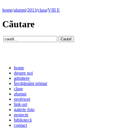
home
/
alumni
/
2013
/
clasa
/
VIII E
Cãutare
home
despre noi
admitere
Învăţământ primar
clase
alumni
profesori
link-uri
galerie foto
proiecte
bibliotecă
contact