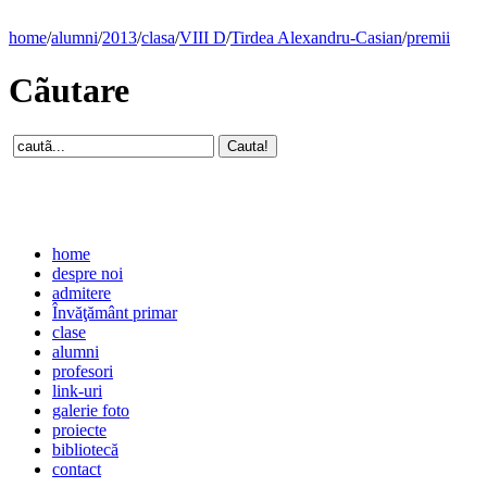
home
/
alumni
/
2013
/
clasa
/
VIII D
/
Tirdea Alexandru-Casian
/
premii
Cãutare
home
despre noi
admitere
Învăţământ primar
clase
alumni
profesori
link-uri
galerie foto
proiecte
bibliotecă
contact