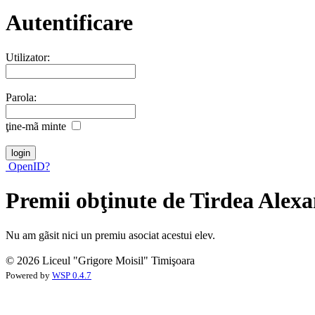
Autentificare
Utilizator:
Parola:
ţine-mã minte
OpenID?
Premii obţinute de Tirdea Alex
Nu am gãsit nici un premiu asociat acestui elev.
© 2026 Liceul "Grigore Moisil" Timişoara
Powered by
WSP 0.4.7