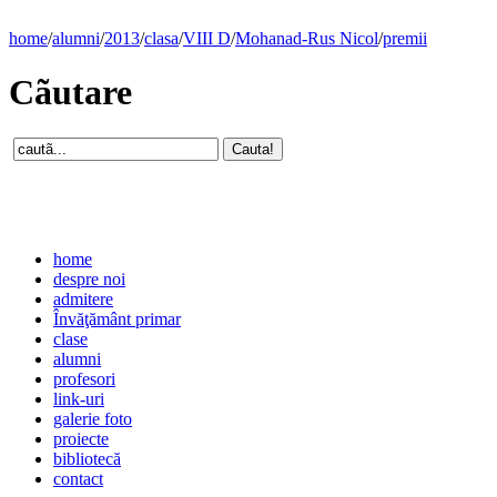
home
/
alumni
/
2013
/
clasa
/
VIII D
/
Mohanad-Rus Nicol
/
premii
Cãutare
home
despre noi
admitere
Învăţământ primar
clase
alumni
profesori
link-uri
galerie foto
proiecte
bibliotecă
contact