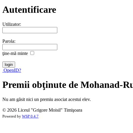
Autentificare
Utilizator:
Parola:
ţine-mã minte
OpenID?
Premii obţinute de Mohanad-Ru
Nu am gãsit nici un premiu asociat acestui elev.
© 2026 Liceul "Grigore Moisil" Timişoara
Powered by
WSP 0.4.7