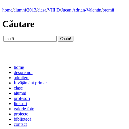
home
/
alumni
/
2013
/
clasa
/
VIII D
/
Jucan Adrian-Valentin
/
premii
Cãutare
home
despre noi
admitere
Învăţământ primar
clase
alumni
profesori
link-uri
galerie foto
proiecte
bibliotecă
contact