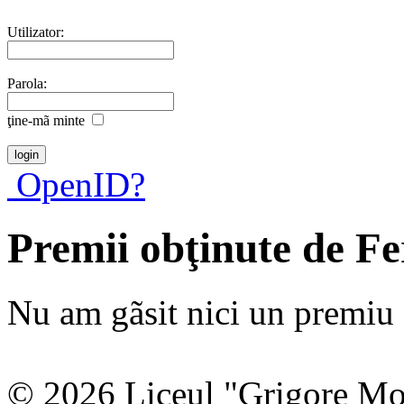
Utilizator:
Parola:
ţine-mã minte
OpenID?
Premii obţinute de Fe
Nu am gãsit nici un premiu a
© 2026 Liceul "Grigore Moi