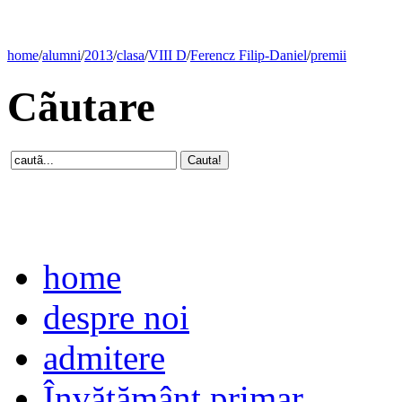
home
/
alumni
/
2013
/
clasa
/
VIII D
/
Ferencz Filip-Daniel
/
premii
Cãutare
home
despre noi
admitere
Învăţământ primar