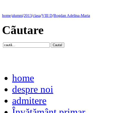
home
/
alumni
/
2013
/
clasa
/
VIII D
/
Bogdan Adelina-Maria
Cãutare
home
despre noi
admitere
Învăţământ primar