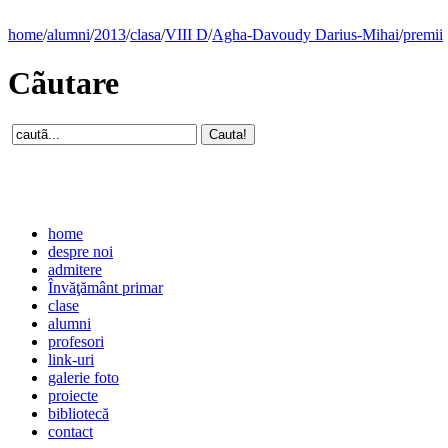
home
/
alumni
/
2013
/
clasa
/
VIII D
/
Agha-Davoudy Darius-Mihai
/
premii
Cãutare
home
despre noi
admitere
Învăţământ primar
clase
alumni
profesori
link-uri
galerie foto
proiecte
bibliotecă
contact