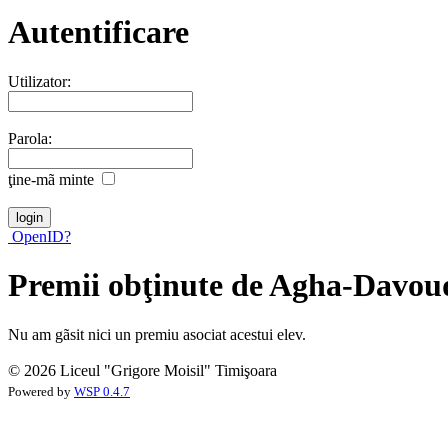
Autentificare
Utilizator:
Parola:
ţine-mã minte
OpenID?
Premii obţinute de Agha-Davou
Nu am gãsit nici un premiu asociat acestui elev.
© 2026 Liceul "Grigore Moisil" Timişoara
Powered by
WSP 0.4.7