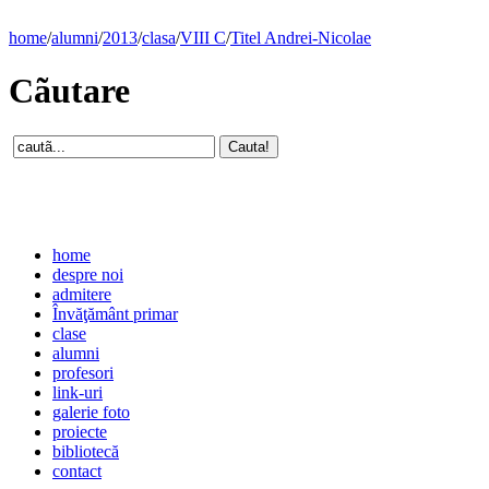
home
/
alumni
/
2013
/
clasa
/
VIII C
/
Titel Andrei-Nicolae
Cãutare
home
despre noi
admitere
Învăţământ primar
clase
alumni
profesori
link-uri
galerie foto
proiecte
bibliotecă
contact