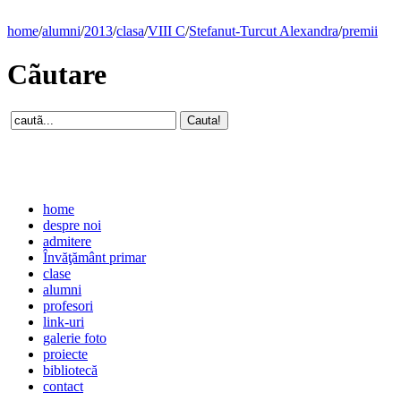
home
/
alumni
/
2013
/
clasa
/
VIII C
/
Stefanut-Turcut Alexandra
/
premii
Cãutare
home
despre noi
admitere
Învăţământ primar
clase
alumni
profesori
link-uri
galerie foto
proiecte
bibliotecă
contact