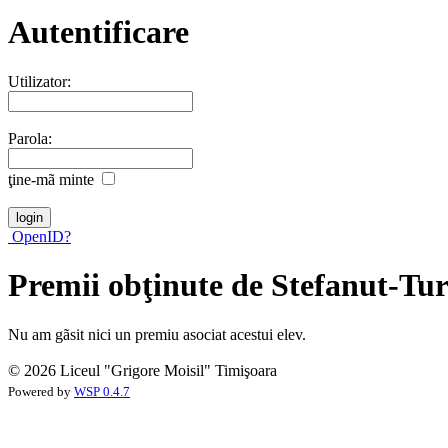
Autentificare
Utilizator:
Parola:
ţine-mã minte
OpenID?
Premii obţinute de Stefanut-Tu
Nu am gãsit nici un premiu asociat acestui elev.
© 2026 Liceul "Grigore Moisil" Timişoara
Powered by
WSP 0.4.7