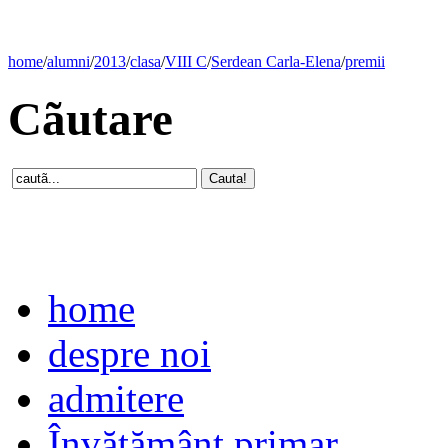
home
/
alumni
/
2013
/
clasa
/
VIII C
/
Serdean Carla-Elena
/
premii
Cãutare
home
despre noi
admitere
Învăţământ primar