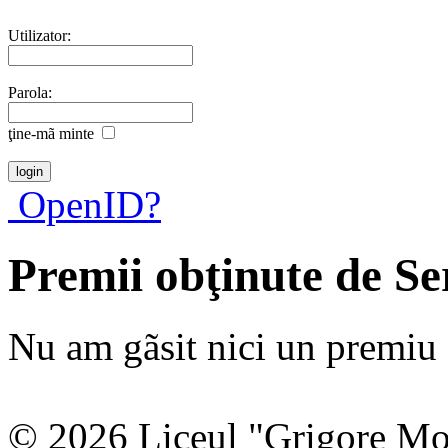
Utilizator:
Parola:
ţine-mã minte
OpenID?
Premii obţinute de S
Nu am gãsit nici un premiu a
© 2026 Liceul "Grigore Moi