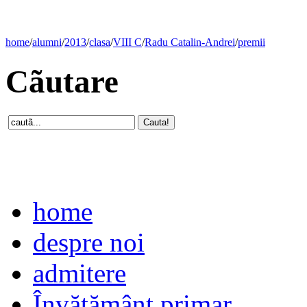
home
/
alumni
/
2013
/
clasa
/
VIII C
/
Radu Catalin-Andrei
/
premii
Cãutare
home
despre noi
admitere
Învăţământ primar