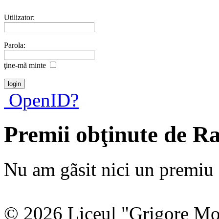
Utilizator:
Parola:
ţine-mã minte
OpenID?
Premii obţinute de R
Nu am gãsit nici un premiu a
© 2026 Liceul "Grigore Moi