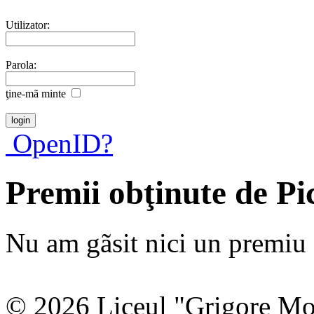
Utilizator:
Parola:
ţine-mã minte
OpenID?
Premii obţinute de Pi
Nu am gãsit nici un premiu a
© 2026 Liceul "Grigore Moi