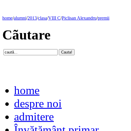
home
/
alumni
/
2013
/
clasa
/
VIII C
/
Piclisan Alexandru
/
premii
Cãutare
home
despre noi
admitere
Învăţământ primar