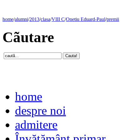
home
/
alumni
/
2013
/
clasa
/
VIII C
/
Onetiu Eduard-Paul
/
premii
Cãutare
home
despre noi
admitere
Învăţământ primar