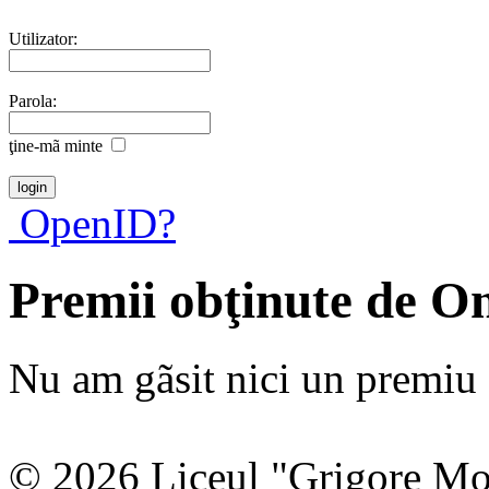
Utilizator:
Parola:
ţine-mã minte
OpenID?
Premii obţinute de O
Nu am gãsit nici un premiu a
© 2026 Liceul "Grigore Moi