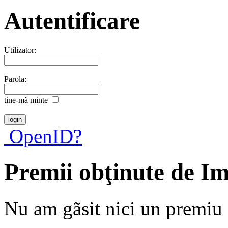
Autentificare
Utilizator:
Parola:
ţine-mã minte
OpenID?
Premii obţinute de I
Nu am gãsit nici un premiu a