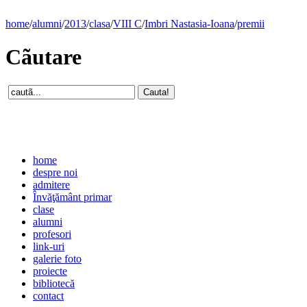
home
/
alumni
/
2013
/
clasa
/
VIII C
/
Imbri Nastasia-Ioana
/
premii
Cãutare
home
despre noi
admitere
Învăţământ primar
clase
alumni
profesori
link-uri
galerie foto
proiecte
bibliotecă
contact