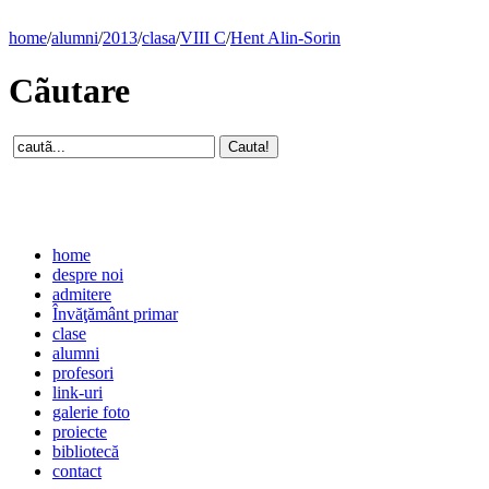
home
/
alumni
/
2013
/
clasa
/
VIII C
/
Hent Alin-Sorin
Cãutare
home
despre noi
admitere
Învăţământ primar
clase
alumni
profesori
link-uri
galerie foto
proiecte
bibliotecă
contact