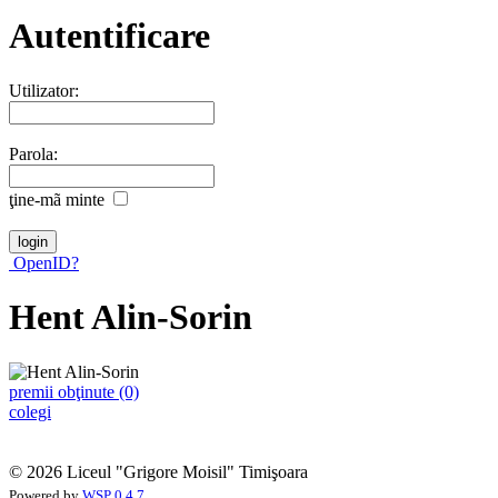
Autentificare
Utilizator:
Parola:
ţine-mã minte
OpenID?
Hent Alin-Sorin
premii obţinute (0)
colegi
© 2026 Liceul "Grigore Moisil" Timişoara
Powered by
WSP 0.4.7