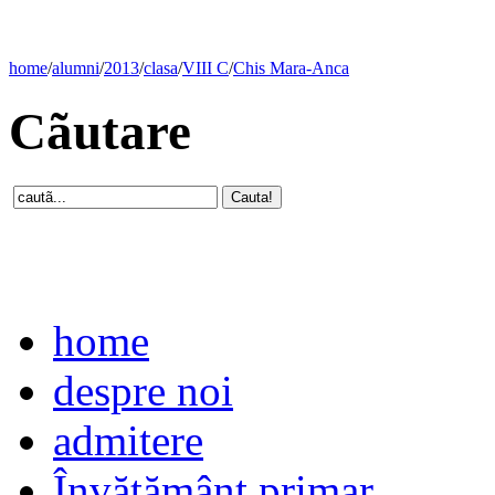
home
/
alumni
/
2013
/
clasa
/
VIII C
/
Chis Mara-Anca
Cãutare
home
despre noi
admitere
Învăţământ primar