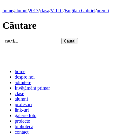
home
/
alumni
/
2013
/
clasa
/
VIII C
/
Bugilan Gabriel
/
premii
Cãutare
home
despre noi
admitere
Învăţământ primar
clase
alumni
profesori
link-uri
galerie foto
proiecte
bibliotecă
contact