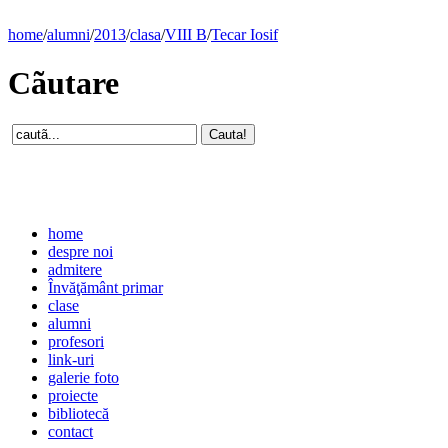
home
/
alumni
/
2013
/
clasa
/
VIII B
/
Tecar Iosif
Cãutare
home
despre noi
admitere
Învăţământ primar
clase
alumni
profesori
link-uri
galerie foto
proiecte
bibliotecă
contact