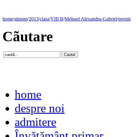
home
/
alumni
/
2013
/
clasa
/
VIII B
/
Melusel Alexandru-Gabriel
/
premii
Cãutare
home
despre noi
admitere
Învăţământ primar