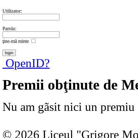
Utilizator:
Parola:
ţine-mã minte
OpenID?
Premii obţinute de M
Nu am gãsit nici un premiu a
© 2026 Liceul "Grigore Moi