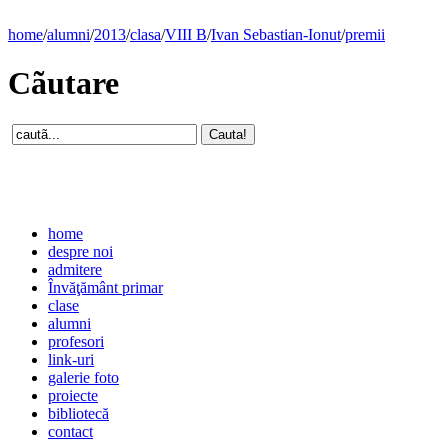
home
/
alumni
/
2013
/
clasa
/
VIII B
/
Ivan Sebastian-Ionut
/
premii
Cãutare
home
despre noi
admitere
Învăţământ primar
clase
alumni
profesori
link-uri
galerie foto
proiecte
bibliotecă
contact