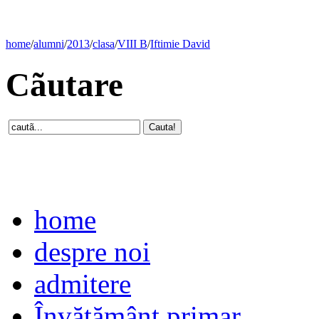
home
/
alumni
/
2013
/
clasa
/
VIII B
/
Iftimie David
Cãutare
home
despre noi
admitere
Învăţământ primar