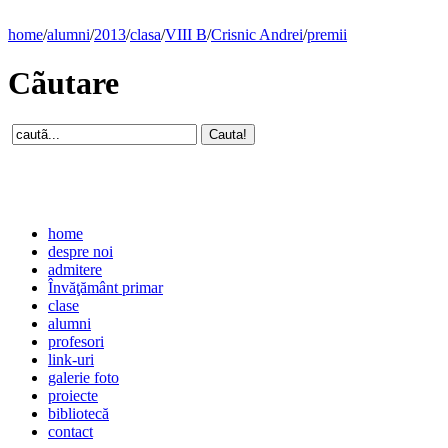
home
/
alumni
/
2013
/
clasa
/
VIII B
/
Crisnic Andrei
/
premii
Cãutare
home
despre noi
admitere
Învăţământ primar
clase
alumni
profesori
link-uri
galerie foto
proiecte
bibliotecă
contact