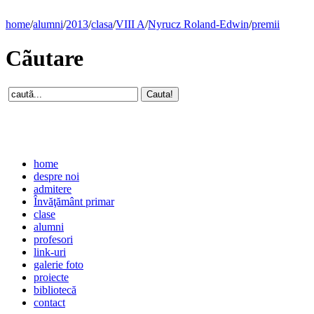
home
/
alumni
/
2013
/
clasa
/
VIII A
/
Nyrucz Roland-Edwin
/
premii
Cãutare
home
despre noi
admitere
Învăţământ primar
clase
alumni
profesori
link-uri
galerie foto
proiecte
bibliotecă
contact