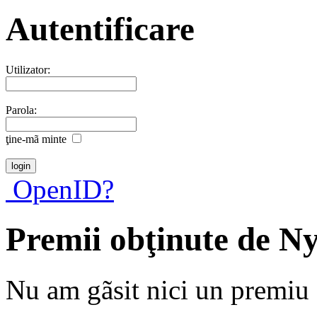
Autentificare
Utilizator:
Parola:
ţine-mã minte
OpenID?
Premii obţinute de 
Nu am gãsit nici un premiu a