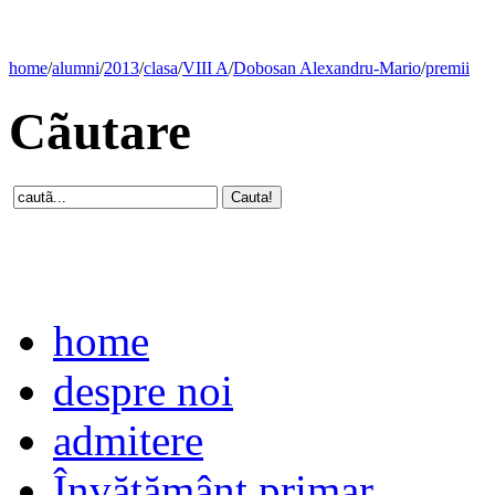
home
/
alumni
/
2013
/
clasa
/
VIII A
/
Dobosan Alexandru-Mario
/
premii
Cãutare
home
despre noi
admitere
Învăţământ primar