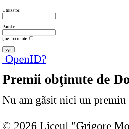
Utilizator:
Parola:
ţine-mã minte
OpenID?
Premii obţinute de 
Nu am gãsit nici un premiu a
© 2026 Liceul "Grigore Moi