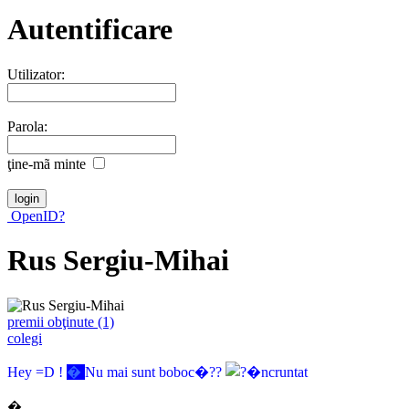
Autentificare
Utilizator:
Parola:
ţine-mã minte
OpenID?
Rus Sergiu-Mihai
premii obţinute (1)
colegi
Hey =D !
�
Nu mai sunt
boboc
�??
�