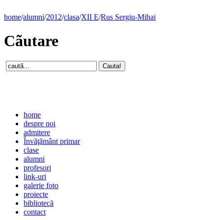
home
/
alumni
/
2012
/
clasa
/
XII E
/
Rus Sergiu-Mihai
Cãutare
home
despre noi
admitere
Învăţământ primar
clase
alumni
profesori
link-uri
galerie foto
proiecte
bibliotecă
contact