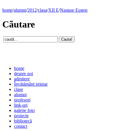
home
/
alumni
/
2012
/
clasa
/
XII E
/
Nastase Eugen
Cãutare
home
despre noi
admitere
Învăţământ primar
clase
alumni
profesori
link-uri
galerie foto
proiecte
bibliotecă
contact