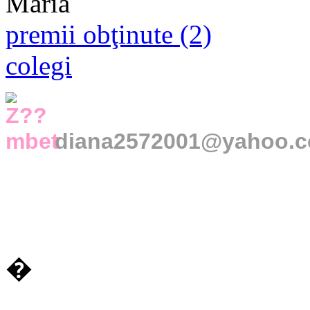
premii obţinute (2)
colegi
diana2572001@yahoo.
�