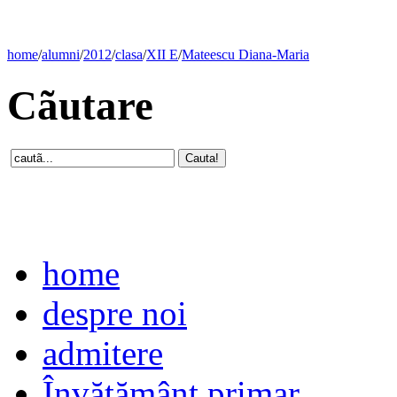
home
/
alumni
/
2012
/
clasa
/
XII E
/
Mateescu Diana-Maria
Cãutare
home
despre noi
admitere
Învăţământ primar