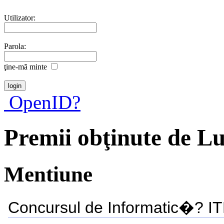
Utilizator:
Parola:
ţine-mã minte
OpenID?
Premii obţinute de L
Mentiune
Concursul de Informatic�? I