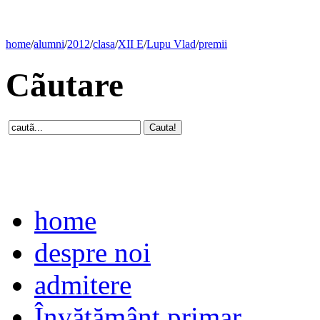
home
/
alumni
/
2012
/
clasa
/
XII E
/
Lupu Vlad
/
premii
Cãutare
home
despre noi
admitere
Învăţământ primar