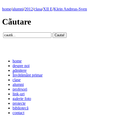
home
/
alumni
/
2012
/
clasa
/
XII E
/
Klein Andreas-Sven
Cãutare
home
despre noi
admitere
Învăţământ primar
clase
alumni
profesori
link-uri
galerie foto
proiecte
bibliotecă
contact