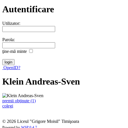
Autentificare
Utilizator:
Parola:
ţine-mã minte
OpenID?
Klein Andreas-Sven
premii obţinute (1)
colegi
© 2026 Liceul "Grigore Moisil" Timişoara
Powered by
WSP 0.4.7