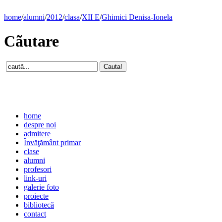
home
/
alumni
/
2012
/
clasa
/
XII E
/
Ghimici Denisa-Ionela
Cãutare
home
despre noi
admitere
Învăţământ primar
clase
alumni
profesori
link-uri
galerie foto
proiecte
bibliotecă
contact