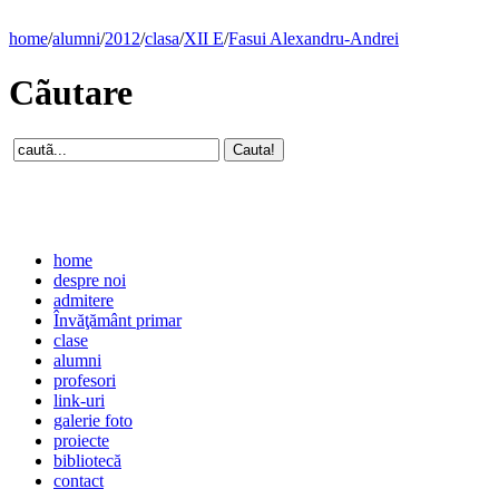
home
/
alumni
/
2012
/
clasa
/
XII E
/
Fasui Alexandru-Andrei
Cãutare
home
despre noi
admitere
Învăţământ primar
clase
alumni
profesori
link-uri
galerie foto
proiecte
bibliotecă
contact