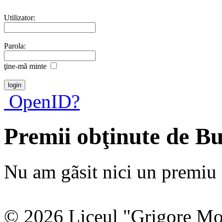
Utilizator:
Parola:
ţine-mã minte
OpenID?
Premii obţinute de B
Nu am gãsit nici un premiu a
© 2026 Liceul "Grigore Moi