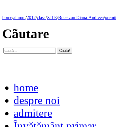
home
/
alumni
/
2012
/
clasa
/
XII E
/
Bucerzan Diana-Andreea
/
premii
Cãutare
home
despre noi
admitere
Învăţământ primar