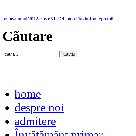
home
/
alumni
/
2012
/
clasa
/
XII D
/
Platon Flaviu-Ionut
/
premii
Cãutare
home
despre noi
admitere
Învăţământ primar