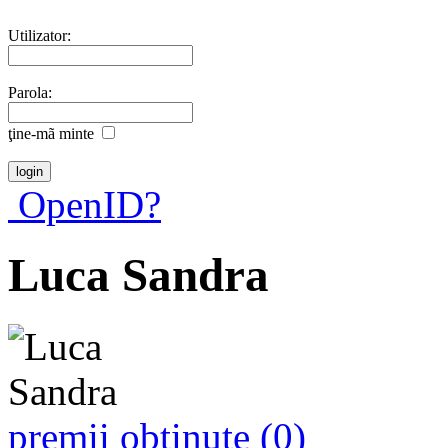
Utilizator:
Parola:
ţine-mã minte
OpenID?
Luca Sandra
premii obţinute (0)