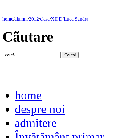
home
/
alumni
/
2012
/
clasa
/
XII D
/
Luca Sandra
Cãutare
home
despre noi
admitere
Învăţământ primar