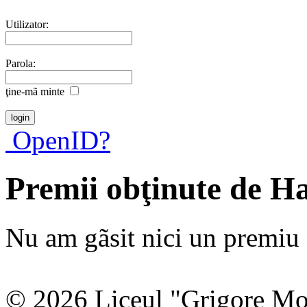
Utilizator:
Parola:
ţine-mã minte
OpenID?
Premii obţinute de 
Nu am gãsit nici un premiu a
© 2026 Liceul "Grigore Moi