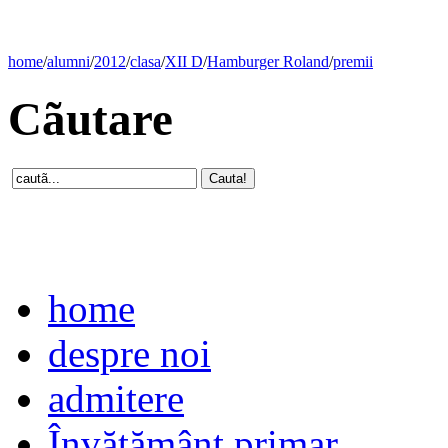
home
/
alumni
/
2012
/
clasa
/
XII D
/
Hamburger Roland
/
premii
Cãutare
home
despre noi
admitere
Învăţământ primar