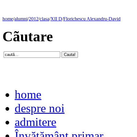
home
/
alumni
/
2012
/
clasa
/
XII D
/
Florichescu Alexandru-David
Cãutare
home
despre noi
admitere
Învăţământ primar