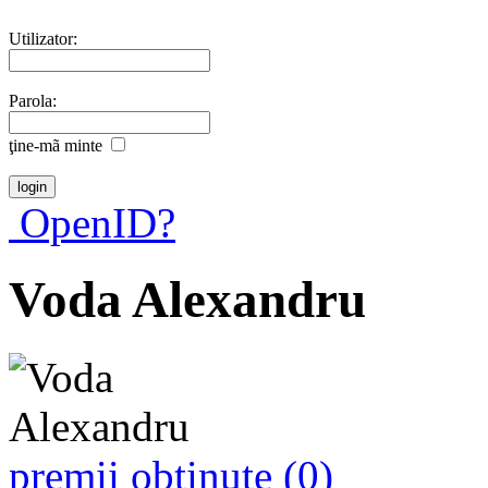
Utilizator:
Parola:
ţine-mã minte
OpenID?
Voda Alexandru
premii obţinute (0)