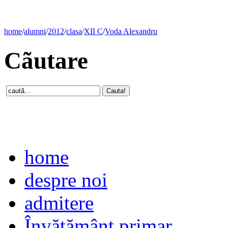
home
/
alumni
/
2012
/
clasa
/
XII C
/
Voda Alexandru
Cãutare
home
despre noi
admitere
Învăţământ primar