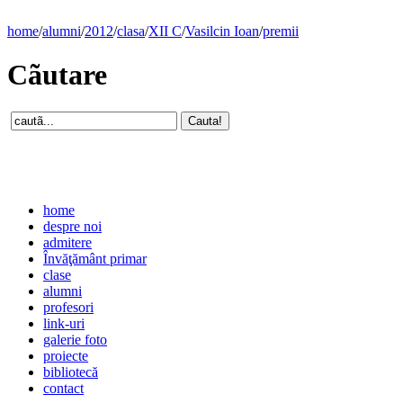
home
/
alumni
/
2012
/
clasa
/
XII C
/
Vasilcin Ioan
/
premii
Cãutare
home
despre noi
admitere
Învăţământ primar
clase
alumni
profesori
link-uri
galerie foto
proiecte
bibliotecă
contact