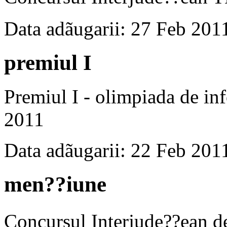
Data adãugarii: 27 Feb 201
premiul I
Premiul I - olimpiada de inf
2011
Data adãugarii: 22 Feb 201
men??iune
Concursul Interjude??ean 