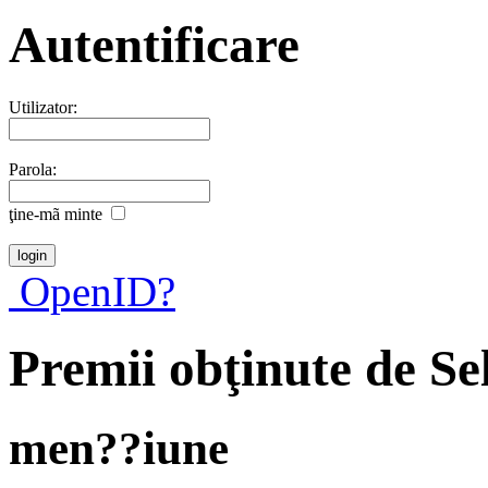
Autentificare
Utilizator:
Parola:
ţine-mã minte
OpenID?
Premii obţinute de Se
men??iune