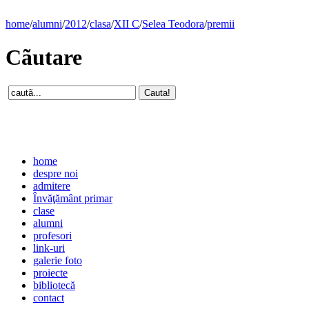
home
/
alumni
/
2012
/
clasa
/
XII C
/
Selea Teodora
/
premii
Cãutare
home
despre noi
admitere
Învăţământ primar
clase
alumni
profesori
link-uri
galerie foto
proiecte
bibliotecă
contact