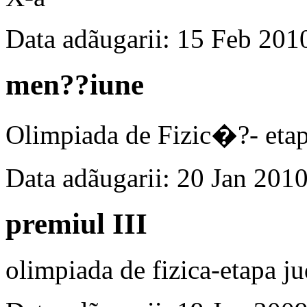
Data adãugarii: 15 Feb 201
men??iune
Olimpiada de Fizic�?- eta
Data adãugarii: 20 Jan 201
premiul III
olimpiada de fizica-etapa j