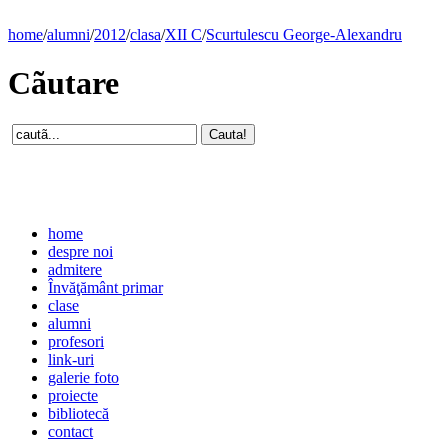
home
/
alumni
/
2012
/
clasa
/
XII C
/
Scurtulescu George-Alexandru
Cãutare
home
despre noi
admitere
Învăţământ primar
clase
alumni
profesori
link-uri
galerie foto
proiecte
bibliotecă
contact