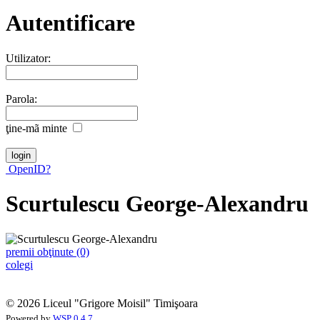
Autentificare
Utilizator:
Parola:
ţine-mã minte
OpenID?
Scurtulescu George-Alexandru
premii obţinute (0)
colegi
© 2026 Liceul "Grigore Moisil" Timişoara
Powered by
WSP 0.4.7