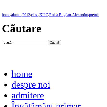
home
/
alumni
/
2012
/
clasa
/
XII C
/
Rolea Bogdan-Alexandru
/
premii
Cãutare
home
despre noi
admitere
Învăţământ primar