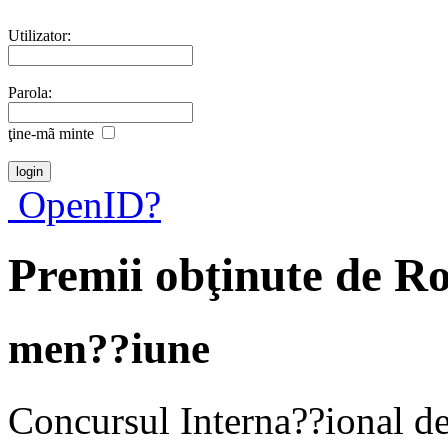
Utilizator:
Parola:
ţine-mã minte
OpenID?
Premii obţinute de R
men??iune
Concursul Interna??iona